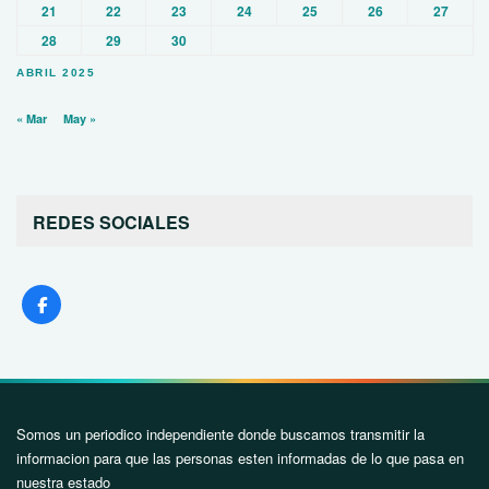
21
22
23
24
25
26
27
28
29
30
ABRIL 2025
« Mar
May »
REDES SOCIALES
Somos un periodico independiente donde buscamos transmitir la
informacion para que las personas esten informadas de lo que pasa en
nuestra estado