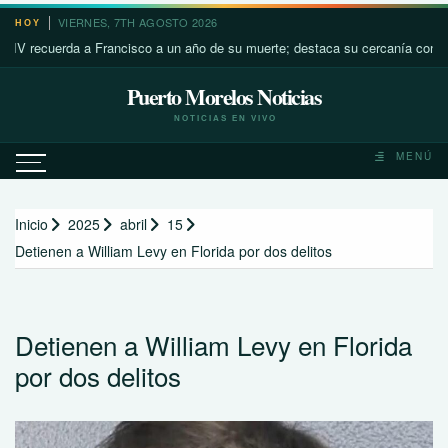
Saltar
VIERNES, 7TH AGOSTO 2026
HOY
al
uerda a Francisco a un año de su muerte; destaca su cercanía con los más p
contenido
Puerto Morelos Noticias
NOTICIAS EN VIVO
MENÚ
Inicio
2025
abril
15
Detienen a William Levy en Florida por dos delitos
Detienen a William Levy en Florida
por dos delitos