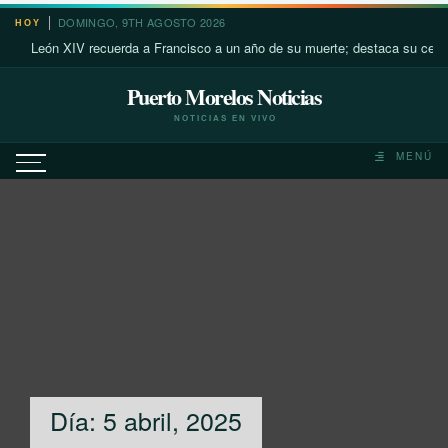
Saltar
DOMINGO, 9TH AGOSTO 2026
HOY
al
n XIV recuerda a Francisco a un año de su muerte; destaca su cercanía con 
contenido
Puerto Morelos Noticias
NOTICIAS EN VIVO
MENÚ
Día:
5 abril, 2025