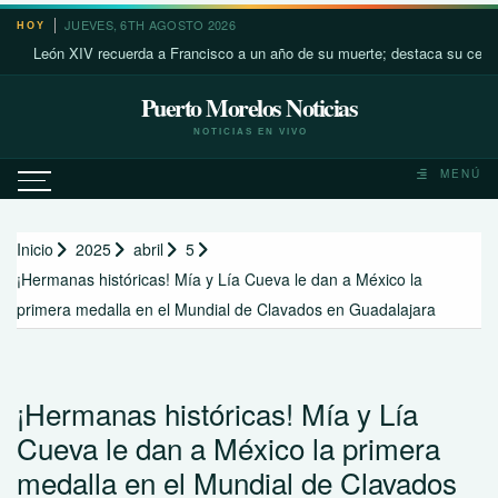
Saltar
JUEVES, 6TH AGOSTO 2026
HOY
al
León XIV recuerda a Francisco a un año de su muerte; destaca su cercanía 
contenido
Puerto Morelos Noticias
NOTICIAS EN VIVO
MENÚ
Inicio
2025
abril
5
¡Hermanas históricas! Mía y Lía Cueva le dan a México la
primera medalla en el Mundial de Clavados en Guadalajara
¡Hermanas históricas! Mía y Lía
Cueva le dan a México la primera
medalla en el Mundial de Clavados