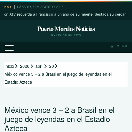
Saltar
SÁBADO, 8TH AGOSTO 2026
HOY
al
V recuerda a Francisco a un año de su muerte; destaca su cercanía con los
contenido
Puerto Morelos Noticias
NOTICIAS EN VIVO
MENÚ
Inicio
2026
abril
20
México vence 3 – 2 a Brasil en el juego de leyendas en el
Estadio Azteca
México vence 3 – 2 a Brasil en el
juego de leyendas en el Estadio
Azteca