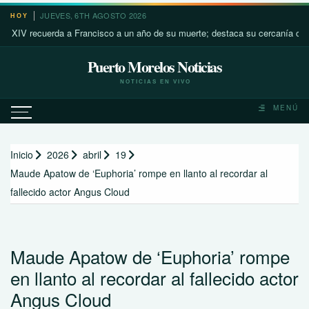
Saltar
JUEVES, 6TH AGOSTO 2026
HOY
al
recuerda a Francisco a un año de su muerte; destaca su cercanía con los má
contenido
Puerto Morelos Noticias
NOTICIAS EN VIVO
MENÚ
Inicio
2026
abril
19
Maude Apatow de ‘Euphoria’ rompe en llanto al recordar al
fallecido actor Angus Cloud
Maude Apatow de ‘Euphoria’ rompe
en llanto al recordar al fallecido actor
Angus Cloud