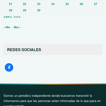
21
22
23
24
25
26
27
28
29
30
ABRIL 2025
« Mar
May »
REDES SOCIALES
Somos un periodico independiente donde buscamos transmitir la
informacion para que las personas esten informadas de lo que pasa en
nuestra estado