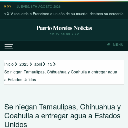
Saltar
JUEVES, 6TH AGOSTO 2026
HOY
al
V recuerda a Francisco a un año de su muerte; destaca su cercanía con los 
contenido
Puerto Morelos Noticias
NOTICIAS EN VIVO
MENÚ
Inicio
2025
abril
15
Se niegan Tamaulipas, Chihuahua y Coahuila a entregar agua
a Estados Unidos
Se niegan Tamaulipas, Chihuahua y
Coahuila a entregar agua a Estados
Unidos