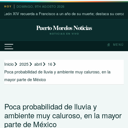
Saltar
DOMINGO, 9TH AGOSTO 2026
HOY
al
n XIV recuerda a Francisco a un año de su muerte; destaca su cercanía con 
contenido
Puerto Morelos Noticias
NOTICIAS EN VIVO
MENÚ
Inicio
2025
abril
16
Poca probabilidad de lluvia y ambiente muy caluroso, en la
mayor parte de México
Poca probabilidad de lluvia y
ambiente muy caluroso, en la mayor
parte de México