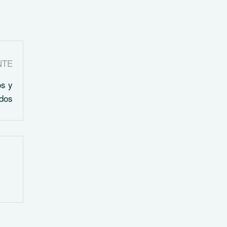
NTE
os y
idos