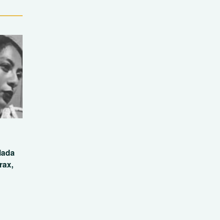
lada
rax,