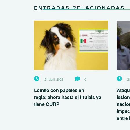
ENTRADAS RELACIONADAS
21 abril, 2026
0
21
Lomito con papeles en
Ataqu
regla; ahora hasta el firulais ya
lesio
tiene CURP
nacio
impac
entre 