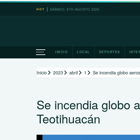
Saltar
SÁBADO, 8TH AGOSTO 2026
HOY
al
contenido
INICIO
LOCAL
DEPORTES
INTE
Inicio
2023
abril
1
Se incendia globo aeros
Se incendia globo a
Teotihuacán