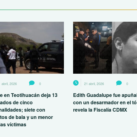
 abril, 2026
0
21 abril, 2026
0
e en Teotihuacán deja 13
Edith Guadalupe fue apuña
nados de cinco
con un desarmador en el tó
nalidades; siete con
revela la Fiscalía CDMX
tos de bala y un menor
las víctimas