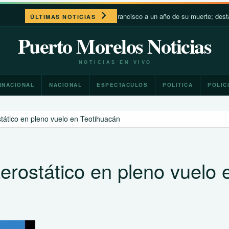
León XIV recuerda a Francisco a un año de su muerte; destaca su cercan
ÚLTIMAS NOTICIAS
Puerto Morelos Noticias
NOTICIAS EN VIVO
RNACIONAL
NACIONAL
ESPECTACULOS
POLITICA
POLIC
tático en pleno vuelo en Teotihuacán
erostático en pleno vuelo 