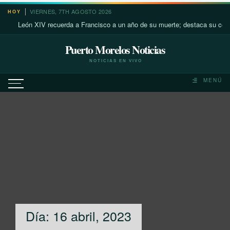
Saltar
VIERNES, 7TH AGOSTO 2026
HOY
al
León XIV recuerda a Francisco a un año de su muerte; destaca su cercanía 
contenido
Puerto Morelos Noticias
NOTICIAS EN VIVO
MENÚ
Día:
16 abril, 2023