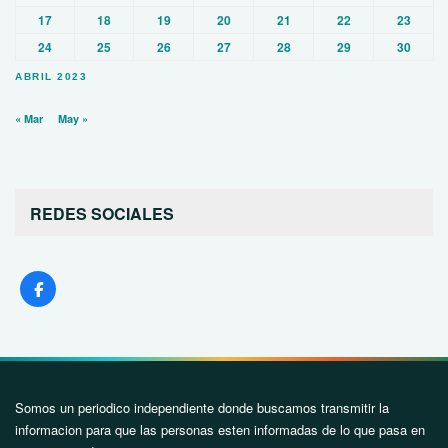
17
18
19
20
21
22
23
24
25
26
27
28
29
30
ABRIL 2023
« Mar
May »
REDES SOCIALES
Somos un periodico independiente donde buscamos transmitir la
informacion para que las personas esten informadas de lo que pasa en