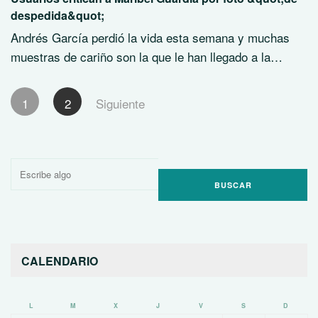
despedida&quot;
Andrés García perdió la vida esta semana y muchas
muestras de cariño son la que le han llegado a la…
Paginación
1
2
Siguiente
de
entradas
Buscar
por:
CALENDARIO
L
M
X
J
V
S
D