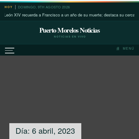
Saltar
DOMINGO, 9TH AGOSTO 2026
HOY
al
 recuerda a Francisco a un año de su muerte; destaca su cercanía con los m
contenido
Puerto Morelos Noticias
NOTICIAS EN VIVO
MENÚ
Día:
6 abril, 2023