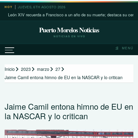
Saltar
JUEVES, 6TH AGOSTO 2026
HOY
al
eón XIV recuerda a Francisco a un año de su muerte; destaca su cercanía co
contenido
Puerto Morelos Noticias
NOTICIAS EN VIVO
MENÚ
Inicio
2023
marzo
27
Jaime Camil entona himno de EU en la NASCAR y lo critican
Jaime Camil entona himno de EU en
la NASCAR y lo critican