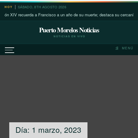
Saltar
SÁBADO, 8TH AGOSTO 2026
HOY
al
recuerda a Francisco a un año de su muerte; destaca su cercanía con los m
contenido
Puerto Morelos Noticias
NOTICIAS EN VIVO
MENÚ
Día:
1 marzo, 2023