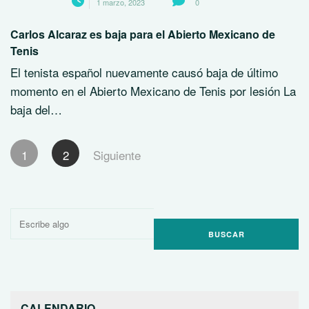
1 marzo, 2023
0
Carlos Alcaraz es baja para el Abierto Mexicano de
Tenis
El tenista español nuevamente causó baja de último
momento en el Abierto Mexicano de Tenis por lesión La
baja del…
Paginación
1
2
Siguiente
de
entradas
Buscar
por:
CALENDARIO