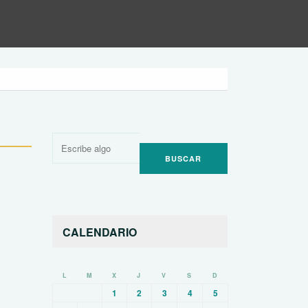
Buscar
por:
CALENDARIO
L
M
X
J
V
S
D
1
2
3
4
5