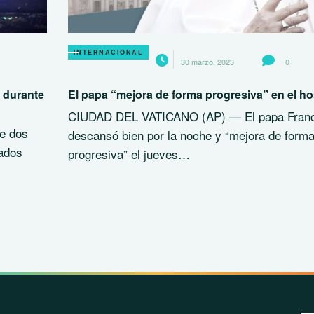
INTERNACIONAL
30 marzo, 2023
0
 durante
El papa “mejora de forma progresiva” en el ho
CIUDAD DEL VATICANO (AP) — El papa Franc
e dos
descansó bien por la noche y “mejora de form
tados
progresiva” el jueves…