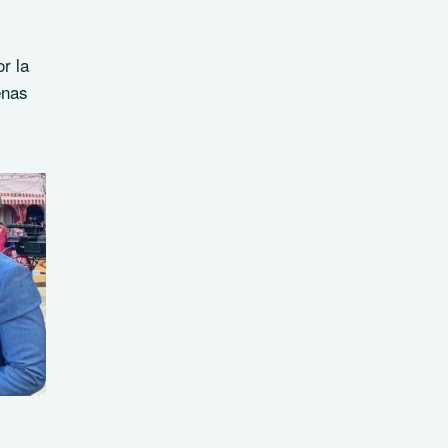
r la
enas