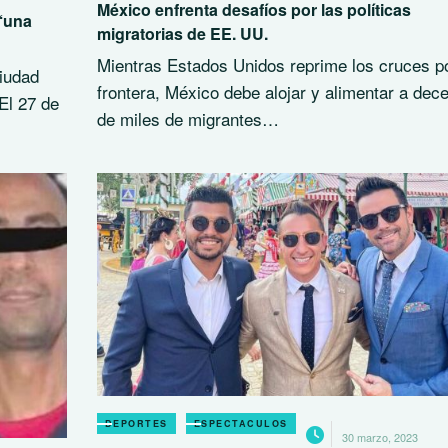
México enfrenta desafíos por las políticas
 ‘una
migratorias de EE. UU.
Mientras Estados Unidos reprime los cruces po
Ciudad
frontera, México debe alojar y alimentar a dec
El 27 de
de miles de migrantes…
DEPORTES
ESPECTACULOS
30 marzo, 2023