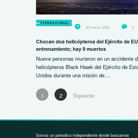
INTERNACIONAL
30 marzo, 2023
0
Chocan dos helicópteros del Ejército de EU
entrenamiento; hay 9 muertos
Nueve personas murieron en un accidente d
helicópteros Black Hawk del Ejército de Es
Unidos durante una misión de…
Paginación
1
2
Siguiente
de
entradas
Somos un periodico independiente donde buscamos