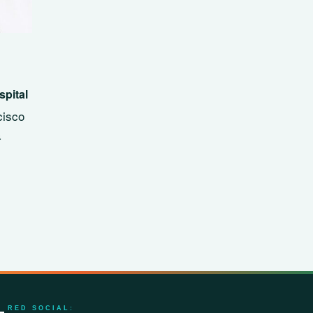
spital
isco
a
RED SOCIAL: