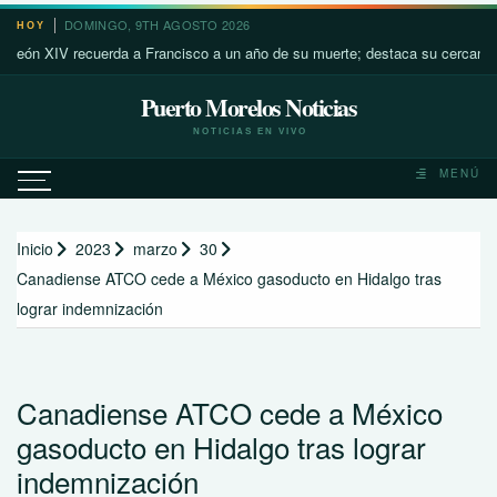
Saltar
DOMINGO, 9TH AGOSTO 2026
HOY
al
XIV recuerda a Francisco a un año de su muerte; destaca su cercanía con lo
contenido
Puerto Morelos Noticias
NOTICIAS EN VIVO
MENÚ
Inicio
2023
marzo
30
Canadiense ATCO cede a México gasoducto en Hidalgo tras
lograr indemnización
Canadiense ATCO cede a México
gasoducto en Hidalgo tras lograr
indemnización