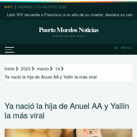
Saltar
VIERNES, 7TH AGOSTO 2026
HOY
al
ón XIV recuerda a Francisco a un año de su muerte; destaca su cercanía con
contenido
Puerto Morelos Noticias
NOTICIAS EN VIVO
MENÚ
Inicio
2023
marzo
14
Ya nació la hija de Anuel AA y Yailin la más viral
Ya nació la hija de Anuel AA y Yailin
la más viral