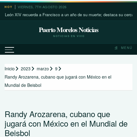
Saltar
VIERNES, 7TH AGOSTO 2026
HOY
al
 XIV recuerda a Francisco a un año de su muerte; destaca su cercanía con 
contenido
Puerto Morelos Noticias
NOTICIAS EN VIVO
MENÚ
Inicio
2023
marzo
9
Randy Arozarena, cubano que jugará con México en el
Mundial de Beisbol
Randy Arozarena, cubano que
jugará con México en el Mundial de
Beisbol