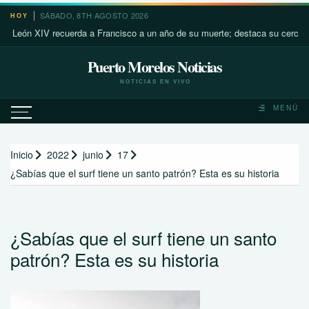
Saltar
SÁBADO, 8TH AGOSTO 2026
HOY
al
ón XIV recuerda a Francisco a un año de su muerte; destaca su cercanía con
contenido
Puerto Morelos Noticias
NOTICIAS EN VIVO
MENÚ
Inicio
2022
junio
17
¿Sabías que el surf tiene un santo patrón? Esta es su historia
¿Sabías que el surf tiene un santo
patrón? Esta es su historia