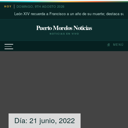
Saltar
DOMINGO, 9TH AGOSTO 2026
HOY
al
León XIV recuerda a Francisco a un año de su muerte; destaca su cerca
contenido
Puerto Morelos Noticias
NOTICIAS EN VIVO
MENÚ
Día:
21 junio, 2022