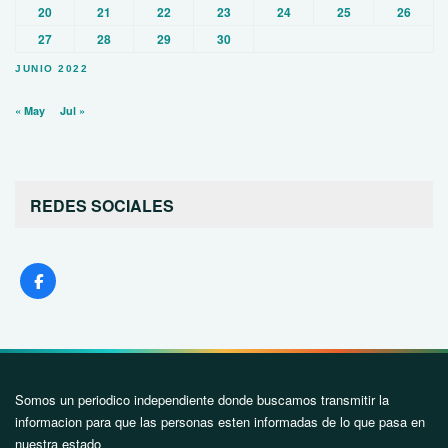
20
21
22
23
24
25
26
27
28
29
30
JUNIO 2022
« May
Jul »
REDES SOCIALES
Somos un periodico independiente donde buscamos transmitir la
informacion para que las personas esten informadas de lo que pasa en
nuestra estado