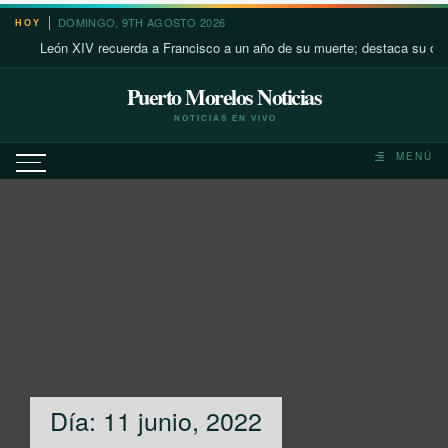
Saltar
DOMINGO, 9TH AGOSTO 2026
HOY
al
León XIV recuerda a Francisco a un año de su muerte; destaca su cercan
contenido
Puerto Morelos Noticias
NOTICIAS EN VIVO
MENÚ
Día:
11 junio, 2022