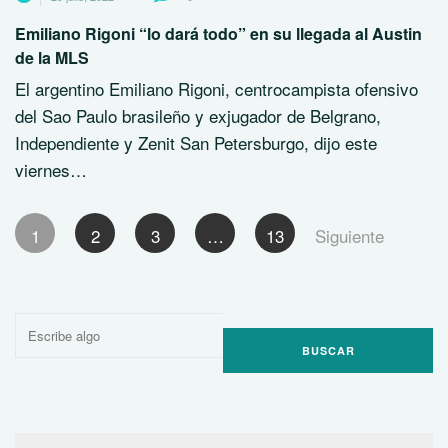
Emiliano Rigoni “lo dará todo” en su llegada al Austin
de la MLS
El argentino Emiliano Rigoni, centrocampista ofensivo
del Sao Paulo brasileño y exjugador de Belgrano,
Independiente y Zenit San Petersburgo, dijo este
viernes…
Paginación
1
2
3
…
13
Siguiente
de
entradas
Buscar
por: