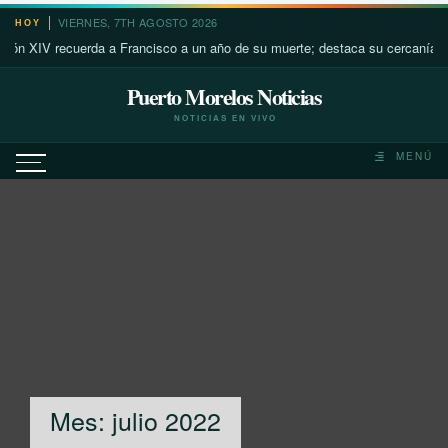
Saltar
VIERNES, 7TH AGOSTO 2026
HOY
al
uerda a Francisco a un año de su muerte; destaca su cercanía con los más p
contenido
Puerto Morelos Noticias
NOTICIAS EN VIVO
MENÚ
Mes:
julio 2022