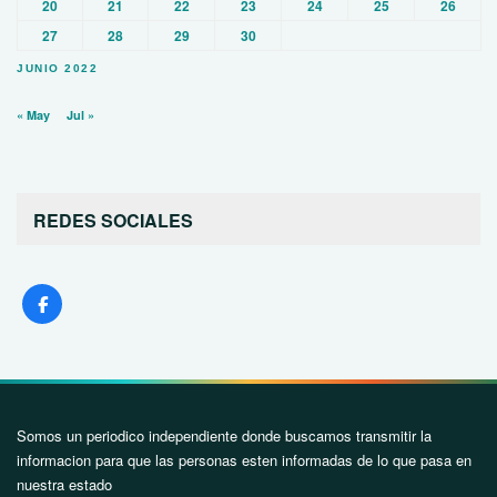
20
21
22
23
24
25
26
27
28
29
30
JUNIO 2022
« May
Jul »
REDES SOCIALES
Somos un periodico independiente donde buscamos transmitir la
informacion para que las personas esten informadas de lo que pasa en
nuestra estado