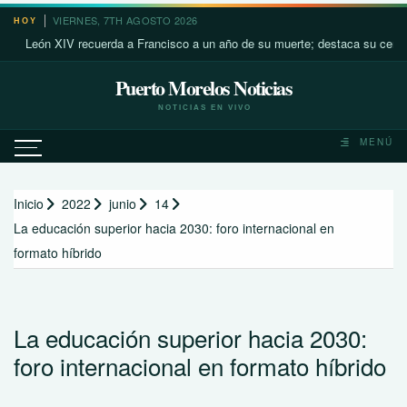
Saltar
VIERNES, 7TH AGOSTO 2026
HOY
al
León XIV recuerda a Francisco a un año de su muerte; destaca su cercanía c
contenido
Puerto Morelos Noticias
NOTICIAS EN VIVO
MENÚ
Inicio
2022
junio
14
La educación superior hacia 2030: foro internacional en
formato híbrido
La educación superior hacia 2030:
foro internacional en formato híbrido