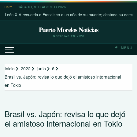
Saltar
SÁBADO, 8TH AGOSTO 2026
HOY
al
 XIV recuerda a Francisco a un año de su muerte; destaca su cercanía con 
contenido
Puerto Morelos Noticias
NOTICIAS EN VIVO
MENÚ
Inicio
2022
junio
6
Brasil vs. Japón: revisa lo que dejó el amistoso internacional
en Tokio
Brasil vs. Japón: revisa lo que dejó
el amistoso internacional en Tokio