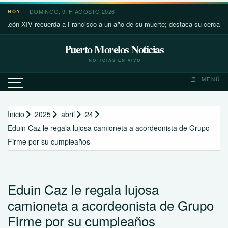
Saltar
DOMINGO, 9TH AGOSTO 2026
HOY
al
XIV recuerda a Francisco a un año de su muerte; destaca su cercanía con lo
contenido
Puerto Morelos Noticias
NOTICIAS EN VIVO
MENÚ
Inicio
2025
abril
24
Eduin Caz le regala lujosa camioneta a acordeonista de Grupo
Firme por su cumpleaños
Eduin Caz le regala lujosa
camioneta a acordeonista de Grupo
Firme por su cumpleaños