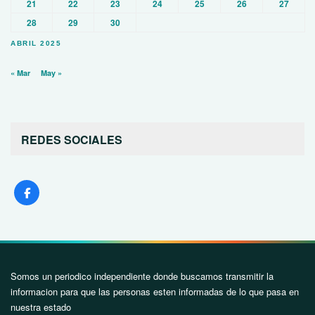
21
22
23
24
25
26
27
28
29
30
ABRIL 2025
« Mar
May »
REDES SOCIALES
Somos un periodico independiente donde buscamos transmitir la
informacion para que las personas esten informadas de lo que pasa en
nuestra estado