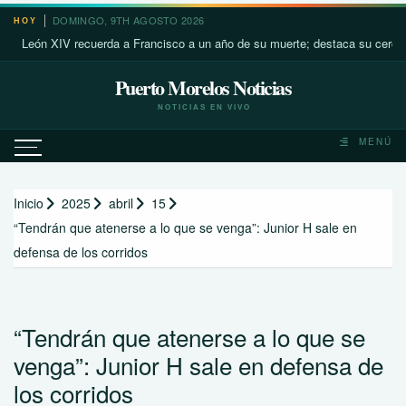
Saltar
DOMINGO, 9TH AGOSTO 2026
HOY
al
ón XIV recuerda a Francisco a un año de su muerte; destaca su cercanía con
contenido
Puerto Morelos Noticias
NOTICIAS EN VIVO
MENÚ
Inicio
2025
abril
15
“Tendrán que atenerse a lo que se venga”: Junior H sale en
defensa de los corridos
“Tendrán que atenerse a lo que se
venga”: Junior H sale en defensa de
los corridos