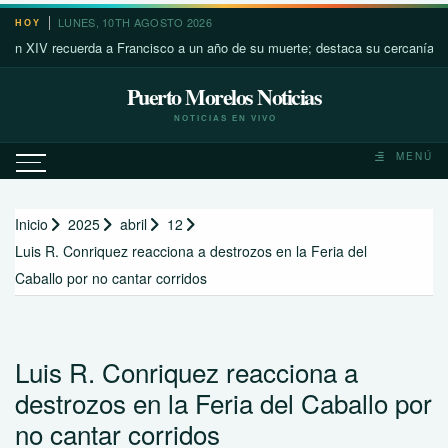
Saltar
LUNES, 10TH AGOSTO 2026
HOY
al
V recuerda a Francisco a un año de su muerte; destaca su cercanía con los 
contenido
Puerto Morelos Noticias
NOTICIAS EN VIVO
MENÚ
Inicio
2025
abril
12
Luis R. Conriquez reacciona a destrozos en la Feria del
Caballo por no cantar corridos
Luis R. Conriquez reacciona a
destrozos en la Feria del Caballo por
no cantar corridos