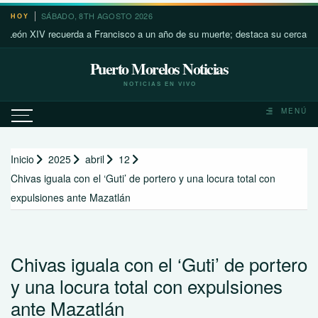
Saltar
SÁBADO, 8TH AGOSTO 2026
HOY
al
 XIV recuerda a Francisco a un año de su muerte; destaca su cercanía con l
contenido
Puerto Morelos Noticias
NOTICIAS EN VIVO
MENÚ
Inicio
2025
abril
12
Chivas iguala con el ‘Guti’ de portero y una locura total con
expulsiones ante Mazatlán
Chivas iguala con el ‘Guti’ de portero
y una locura total con expulsiones
ante Mazatlán