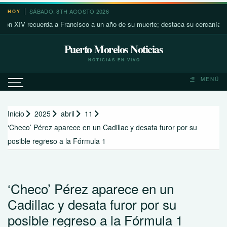
Saltar
SÁBADO, 8TH AGOSTO 2026
HOY
al
IV recuerda a Francisco a un año de su muerte; destaca su cercanía con lo
contenido
Puerto Morelos Noticias
NOTICIAS EN VIVO
MENÚ
Inicio
2025
abril
11
‘Checo’ Pérez aparece en un Cadillac y desata furor por su
posible regreso a la Fórmula 1
‘Checo’ Pérez aparece en un
Cadillac y desata furor por su
posible regreso a la Fórmula 1