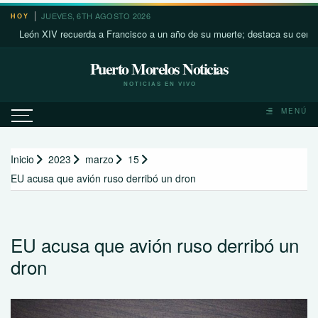
Saltar
JUEVES, 6TH AGOSTO 2026
HOY
al
eón XIV recuerda a Francisco a un año de su muerte; destaca su cercanía c
contenido
Puerto Morelos Noticias
NOTICIAS EN VIVO
MENÚ
Inicio
2023
marzo
15
EU acusa que avión ruso derribó un dron
EU acusa que avión ruso derribó un
dron