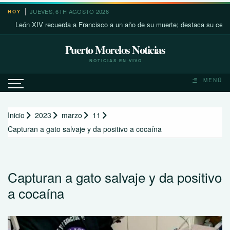
Saltar
JUEVES, 6TH AGOSTO 2026
HOY
al
León XIV recuerda a Francisco a un año de su muerte; destaca su cercanía c
contenido
Puerto Morelos Noticias
NOTICIAS EN VIVO
MENÚ
Inicio
2023
marzo
11
Capturan a gato salvaje y da positivo a cocaína
Capturan a gato salvaje y da positivo
a cocaína