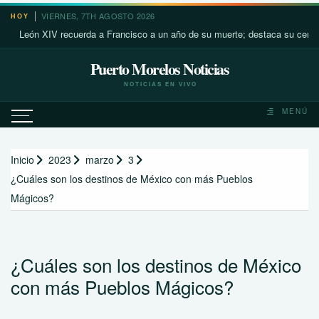
Saltar
VIERNES, 7TH AGOSTO 2026
HOY
al
León XIV recuerda a Francisco a un año de su muerte; destaca su cercanía 
contenido
Puerto Morelos Noticias
NOTICIAS EN VIVO
MENÚ
Inicio
2023
marzo
3
¿Cuáles son los destinos de México con más Pueblos
Mágicos?
¿Cuáles son los destinos de México
con más Pueblos Mágicos?