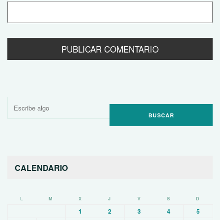
Buscar
por:
CALENDARIO
L
M
X
J
V
S
D
1
2
3
4
5