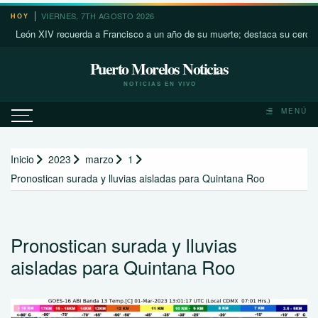
Saltar
VIERNES, 7TH AGOSTO 2026
HOY
al
ón XIV recuerda a Francisco a un año de su muerte; destaca su cercanía con
contenido
Puerto Morelos Noticias
NOTICIAS EN VIVO
MENÚ
Inicio
2023
marzo
1
Pronostican surada y lluvias aisladas para Quintana Roo
Pronostican surada y lluvias
aisladas para Quintana Roo