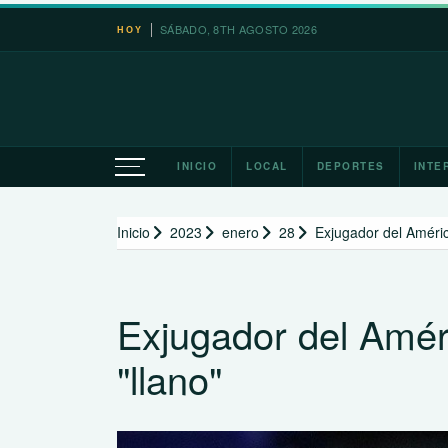
Saltar
SÁBADO, 8TH AGOSTO 2026
HOY
al
contenido
INICIO
LOCAL
DEPORTES
INTE
Inicio
2023
enero
28
Exjugador del Améric
Exjugador del Amér
"llano"