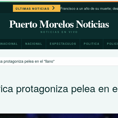
León XIV recuerda a Francisco a un año de su muerte; destaca su cercaní
ÚLTIMAS NOTICIAS
Puerto Morelos Noticias
NOTICIAS EN VIVO
RNACIONAL
NACIONAL
ESPECTACULOS
POLITICA
POLIC
a protagoniza pelea en el "llano"
ica protagoniza pelea en e