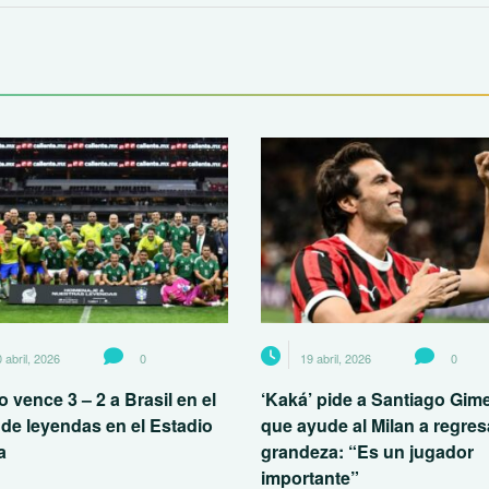
 abril, 2026
0
19 abril, 2026
0
 vence 3 – 2 a Brasil en el
‘Kaká’ pide a Santiago Gim
 de leyendas en el Estadio
que ayude al Milan a regresa
a
grandeza: “Es un jugador
importante”