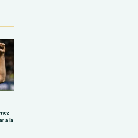
enez
r a la