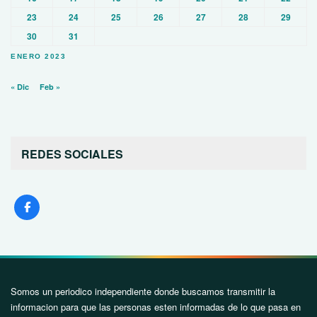
23
24
25
26
27
28
29
30
31
ENERO 2023
« Dic
Feb »
REDES SOCIALES
Somos un periodico independiente donde buscamos transmitir la
informacion para que las personas esten informadas de lo que pasa en