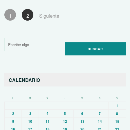
Paginación
1
2
Siguiente
de
entradas
Buscar
por:
CALENDARIO
L
M
X
J
V
S
D
1
2
3
4
5
6
7
8
9
10
11
12
13
14
15
16
17
18
19
20
21
22