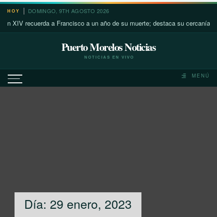
Saltar
DOMINGO, 9TH AGOSTO 2026
HOY
al
uerda a Francisco a un año de su muerte; destaca su cercanía con los más p
contenido
Puerto Morelos Noticias
NOTICIAS EN VIVO
MENÚ
Día:
29 enero, 2023