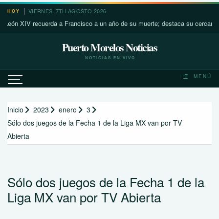
Saltar
VIERNES, 7TH AGOSTO 2026
HOY
al
 XIV recuerda a Francisco a un año de su muerte; destaca su cercanía con l
contenido
Puerto Morelos Noticias
NOTICIAS EN VIVO
MENÚ
Inicio
2023
enero
3
Sólo dos juegos de la Fecha 1 de la Liga MX van por TV
Abierta
Sólo dos juegos de la Fecha 1 de la
Liga MX van por TV Abierta