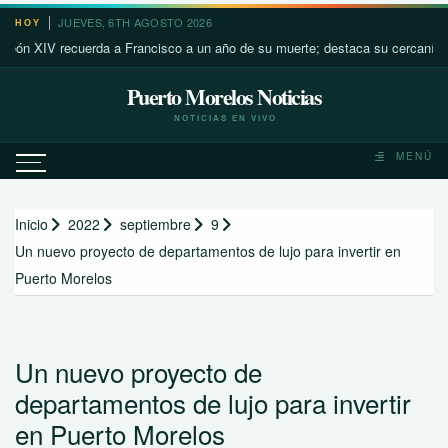
Saltar
JUEVES, 6TH AGOSTO 2026
HOY
al
V recuerda a Francisco a un año de su muerte; destaca su cercanía con los
contenido
Puerto Morelos Noticias
NOTICIAS EN VIVO
MENÚ
Inicio
2022
septiembre
9
Un nuevo proyecto de departamentos de lujo para invertir en
Puerto Morelos
Un nuevo proyecto de
departamentos de lujo para invertir
en Puerto Morelos