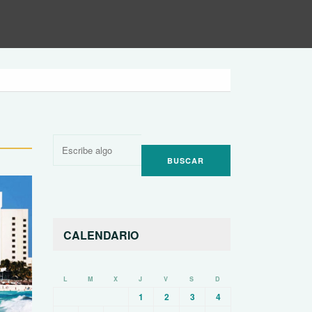
Buscar
por:
CALENDARIO
L
M
X
J
V
S
D
1
2
3
4