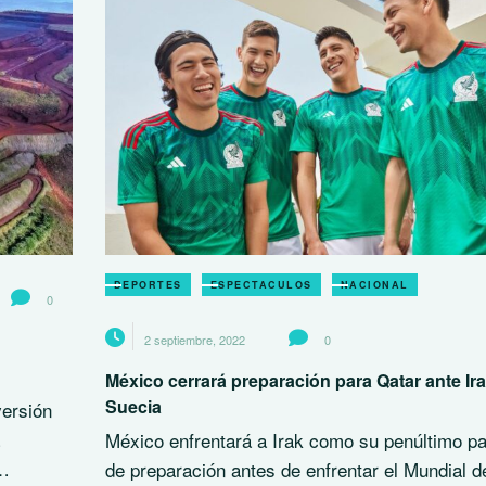
DEPORTES
ESPECTACULOS
NACIONAL
0
2 septiembre, 2022
0
México cerrará preparación para Qatar ante Ira
Suecia
versión
México enfrentará a Irak como su penúltimo pa
a…
de preparación antes de enfrentar el Mundial d