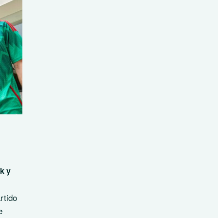
k y
rtido
e