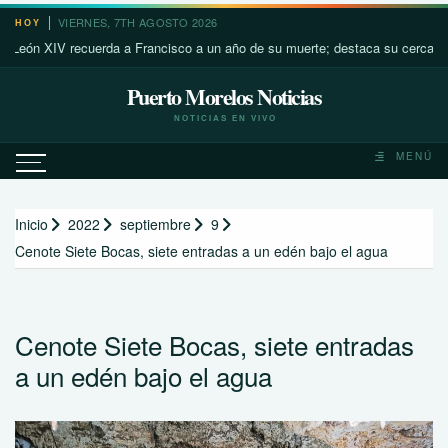
Saltar
VIERNES, 7TH AGOSTO 2026
HOY
al
 XIV recuerda a Francisco a un año de su muerte; destaca su cercanía con l
contenido
Puerto Morelos Noticias
NOTICIAS EN VIVO
MENÚ
Inicio
2022
septiembre
9
Cenote Siete Bocas, siete entradas a un edén bajo el agua
Cenote Siete Bocas, siete entradas
a un edén bajo el agua