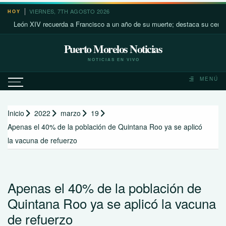
Saltar
VIERNES, 7TH AGOSTO 2026
HOY
al
León XIV recuerda a Francisco a un año de su muerte; destaca su cercanía 
contenido
Puerto Morelos Noticias
NOTICIAS EN VIVO
MENÚ
Inicio
2022
marzo
19
Apenas el 40% de la población de Quintana Roo ya se aplicó
la vacuna de refuerzo
Apenas el 40% de la población de
Quintana Roo ya se aplicó la vacuna
de refuerzo