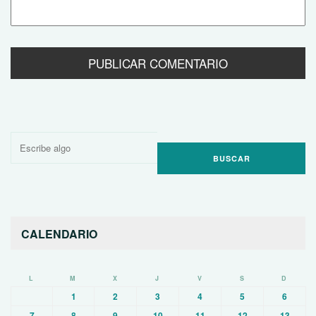
Buscar
por:
CALENDARIO
L
M
X
J
V
S
D
1
2
3
4
5
6
7
8
9
10
11
12
13