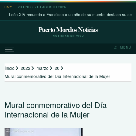
Saltar
VIERNES, 7TH AGOSTO 2026
HOY
al
León XIV recuerda a Francisco a un año de su muerte; destaca su cercanía 
contenido
Puerto Morelos Noticias
NOTICIAS EN VIVO
MENÚ
Inicio
2022
marzo
20
Mural conmemorativo del Día Internacional de la Mujer
Mural conmemorativo del Día
Internacional de la Mujer