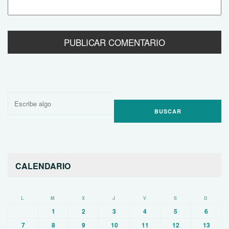
Buscar
por:
CALENDARIO
L
M
X
J
V
S
D
1
2
3
4
5
6
7
8
9
10
11
12
13