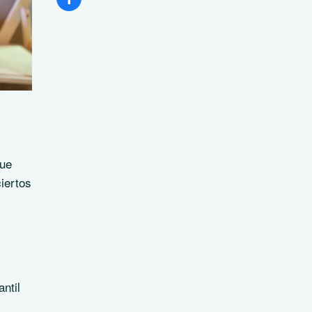
que
iertos
ntil