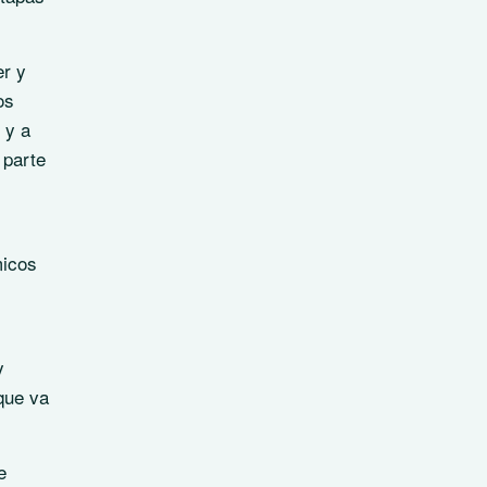
er y
os
 y a
 parte
micos
y
que va
e