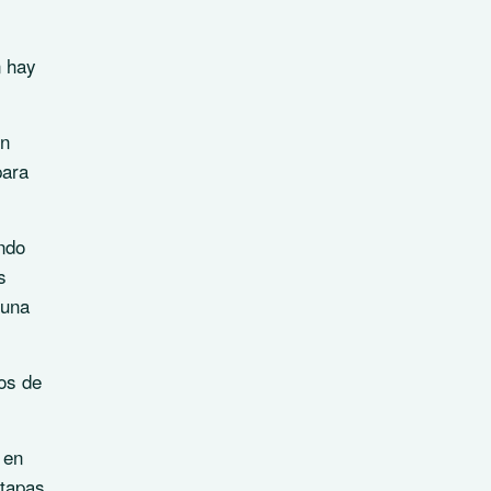
n hay
en
para
ndo
s
 una
os de
 en
etapas