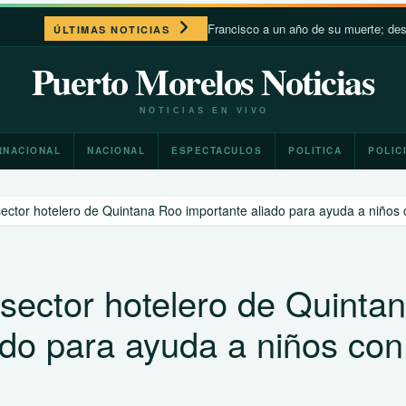
León XIV recuerda a Francisco a un año de su muerte; destaca su cercaní
ÚLTIMAS NOTICIAS
Puerto Morelos Noticias
NOTICIAS EN VIVO
RNACIONAL
NACIONAL
ESPECTACULOS
POLITICA
POLIC
ctor hotelero de Quintana Roo importante aliado para ayuda a niños 
ector hotelero de Quinta
ado para ayuda a niños con