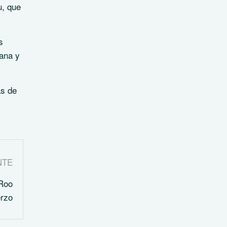
u, que
s
ana y
ás de
NTE
 Roo
erzo