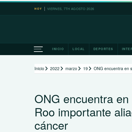
Saltar
VIERNES, 7TH AGOSTO 2026
HOY
al
contenido
INICIO
LOCAL
DEPORTES
INTE
Inicio
2022
marzo
19
ONG encuentra en se
ONG encuentra en s
Roo importante ali
cáncer