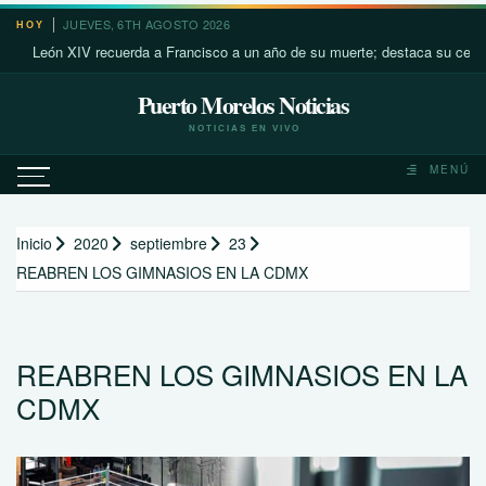
Saltar
JUEVES, 6TH AGOSTO 2026
HOY
al
León XIV recuerda a Francisco a un año de su muerte; destaca su cercanía 
contenido
Puerto Morelos Noticias
NOTICIAS EN VIVO
MENÚ
Inicio
2020
septiembre
23
REABREN LOS GIMNASIOS EN LA CDMX
REABREN LOS GIMNASIOS EN LA
CDMX