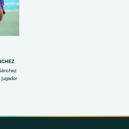
NCHEZ
 Sánchez
 jugador