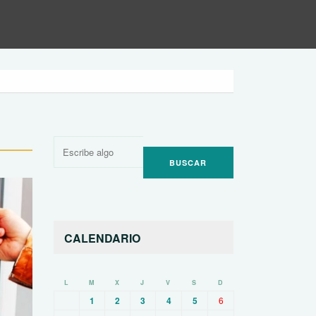
Buscar
por:
CALENDARIO
L
M
X
J
V
S
D
1
2
3
4
5
6