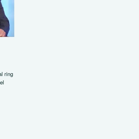
l ring
el