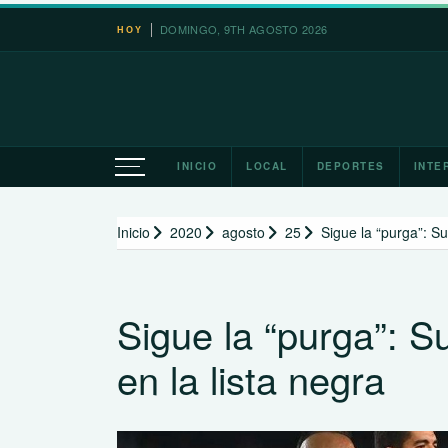
Saltar
DOMINGO, 9TH AGOSTO 2026
HOY
al
contenido
INICIO
LOCAL
DEPORTES
INTE
Inicio
2020
agosto
25
Sigue la “purga”: Suá
Sigue la “purga”: Su
en la lista negra