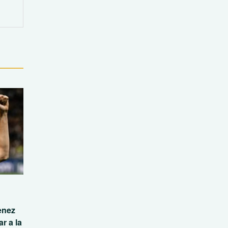
enez
r a la