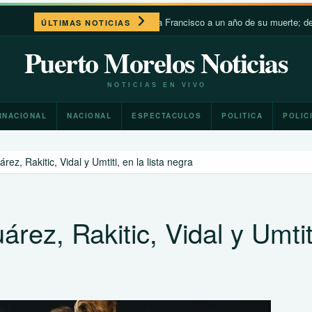
León XIV recuerda a Francisco a un año de su muerte; destaca su ce
ÚLTIMAS NOTICIAS
Puerto Morelos Noticias
NOTICIAS EN VIVO
RNACIONAL
NACIONAL
ESPECTACULOS
POLITICA
POLIC
rez, Rakitic, Vidal y Umtiti, en la lista negra
árez, Rakitic, Vidal y Umtit