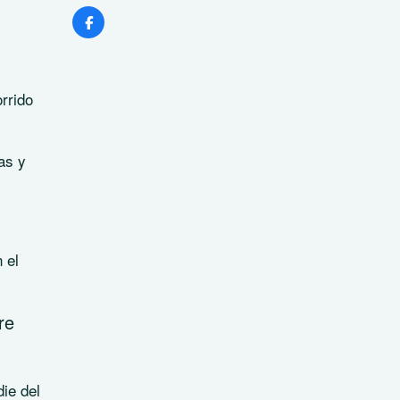
rrido
as y
 el
re
ie del