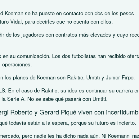
ald Koeman se ha puesto en contacto con dos de los pesos
uro Vidal, para decirles que no cuenta con ellos.
ndir de los jugadores con contratos más elevados y cuyo reco
o en su comunicación. Los dos futbolistas han recibido ofert
s operaciones.
 los planes de Koeman son Rakitic, Umtiti y Junior Firpo.
LS. En el caso de Rakitic, su idea es continuar su carrera en
a la Serie A. No se sabe qué pasará con Umtiti.
ergi Roberto y Gerard Piqué viven con incertidumb
ué todavía están a la espera, porque su futuro es incierto.
 mercado, pero nadie les ha dicho nada aún. Ni Koemanni nad