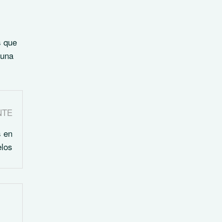
s que
 una
NTE
s en
elos