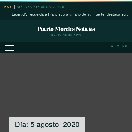
Saltar
VIERNES, 7TH AGOSTO 2026
HOY
al
León XIV recuerda a Francisco a un año de su muerte; destaca su cercanía c
contenido
Puerto Morelos Noticias
NOTICIAS EN VIVO
MENÚ
Día:
5 agosto, 2020