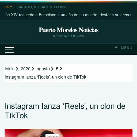
Saltar
SÁBADO, 8TH AGOSTO 2026
HOY
al
V recuerda a Francisco a un año de su muerte; destaca su cercanía con los
contenido
Puerto Morelos Noticias
NOTICIAS EN VIVO
MENÚ
Inicio
2020
agosto
5
Instagram lanza ‘Reels’, un clon de TikTok
Instagram lanza ‘Reels’, un clon de
TikTok