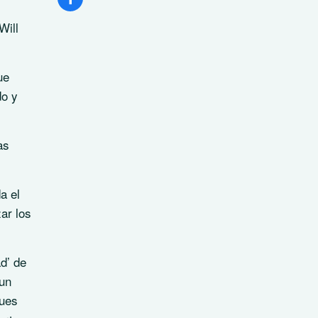
Will
ue
do y
as
a el
ar los
d’ de
 un
pues