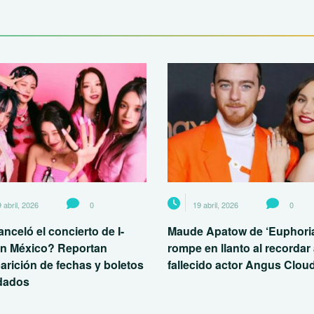
 abril, 2026
0
19 abril, 2026
0
nceló el concierto de I-
Maude Apatow de ‘Euphori
n México? Reportan
rompe en llanto al recordar 
arición de fechas y boletos
fallecido actor Angus Clou
idados