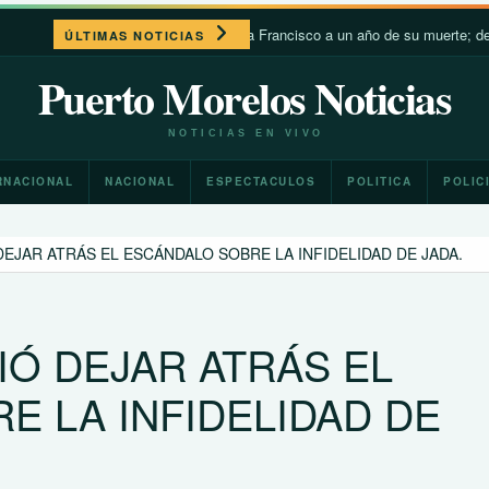
León XIV recuerda a Francisco a un año de su muerte; destaca su c
ÚLTIMAS NOTICIAS
Puerto Morelos Noticias
NOTICIAS EN VIVO
RNACIONAL
NACIONAL
ESPECTACULOS
POLITICA
POLIC
DEJAR ATRÁS EL ESCÁNDALO SOBRE LA INFIDELIDAD DE JADA.
IÓ DEJAR ATRÁS EL
E LA INFIDELIDAD DE