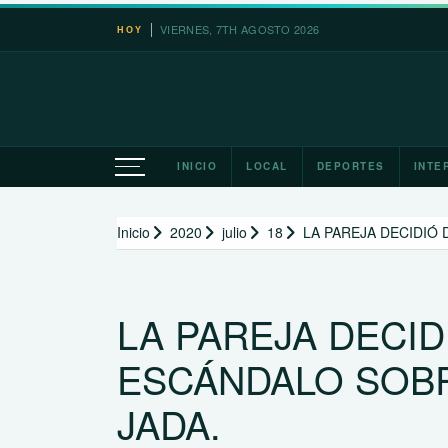
Saltar
VIERNES, 7TH AGOSTO 2026
HOY
al
contenido
INICIO
LOCAL
DEPORTES
INTE
Inicio
2020
julio
18
LA PAREJA DECIDIÓ 
LA PAREJA DECID
ESCÁNDALO SOBR
JADA.