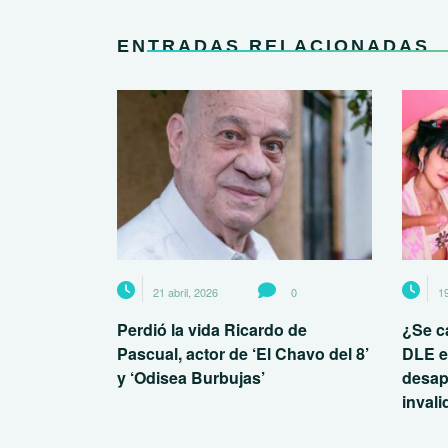
ENTRADAS RELACIONADAS
21 abril, 2026
0
19
Perdió la vida Ricardo de
¿Se ca
Pascual, actor de ‘El Chavo del 8’
DLE e
y ‘Odisea Burbujas’
desap
inval