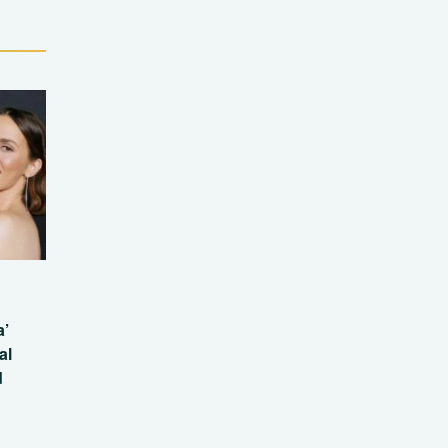
a’
al
d