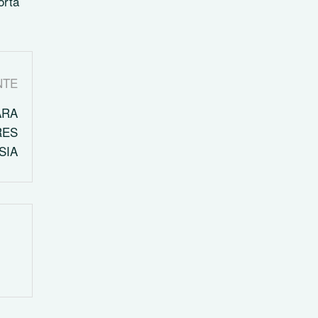
orta
NTE
ARA
RES
SIA