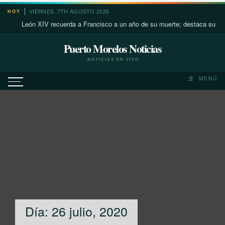
Saltar
VIERNES, 7TH AGOSTO 2026
HOY
al
León XIV recuerda a Francisco a un año de su muerte; destaca su cercanía c
contenido
Puerto Morelos Noticias
NOTICIAS EN VIVO
MENÚ
Día:
26 julio, 2020