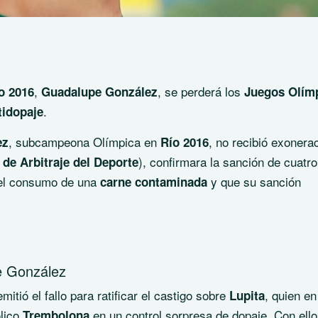
,
, se perderá los
o 2016
Guadalupe González
Juegos Olím
.
tidopaje
, subcampeona Olímpica en
, no recibió exonera
ez
Río 2016
), confirmara la sanción de cuatr
 de Arbitraje del Deporte
r el consumo de una
y que su sanción
carne contaminada
e González
mitió el fallo para ratificar el castigo sobre
, quien en
Lupita
ólico
en un control sorpresa de dopaje. Con ello
Trembolona