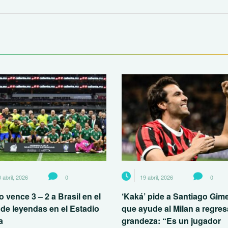
 abril, 2026
0
19 abril, 2026
0
 vence 3 – 2 a Brasil en el
‘Kaká’ pide a Santiago Gim
 de leyendas en el Estadio
que ayude al Milan a regresa
a
grandeza: “Es un jugador