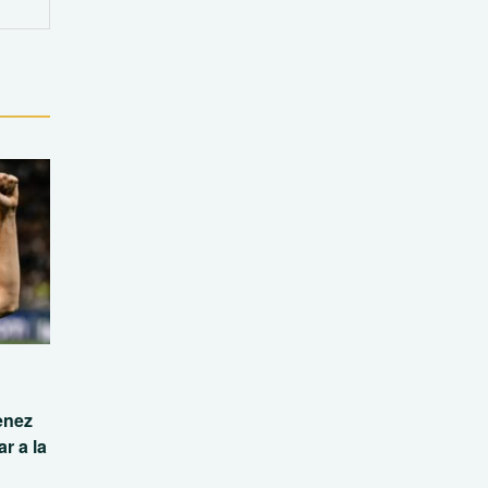
enez
r a la