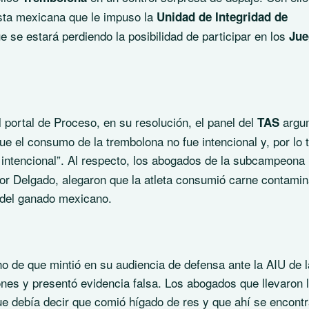
sta mexicana que le impuso la
Unidad de Integridad de
e se estará perdiendo la posibilidad de participar en los
Jue
 portal de Proceso, en su resolución, el panel del
argu
TAS
e el consumo de la trembolona no fue intencional y, por lo t
 intencional”. Al respecto, los abogados de la subcampeona
tor Delgado, alegaron que la atleta consumió carne contami
r del ganado mexicano.
o de que mintió en su audiencia de defensa ante la AIU de l
ones y presentó evidencia falsa. Los abogados que llevaron 
e debía decir que comió hígado de res y que ahí se encontr