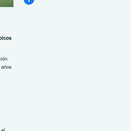
picos
ción
o años
 el