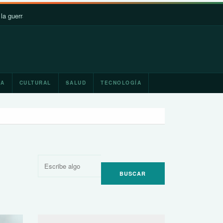
Irán
México reforzará la relación con Estados Unidos y afianza
IA
CULTURAL
SALUD
TECNOLOGÍA
Buscar
por: