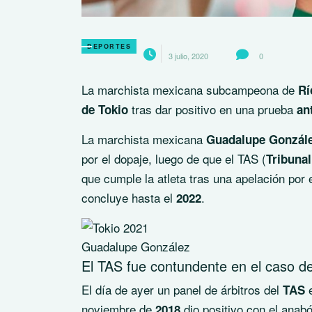
DEPORTES
3 julio, 2020
0
La marchista mexicana subcampeona de
Rí
tras dar positivo en una prueba
de Tokio
an
La marchista mexicana
Guadalupe Gonzál
por el dopaje, luego de que el TAS (
Tribunal
que cumple la atleta tras una apelación po
concluye hasta el
.
2022
Guadalupe González
El TAS fue contundente en el caso d
El día de ayer un panel de árbitros del
e
TAS
noviembre de
dio positivo con el anab
2018