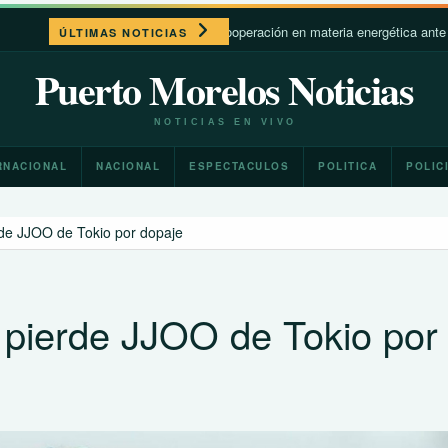
y México promoverán la cooperación en materia energética ante la guerra de 
ÚLTIMAS NOTICIAS
Puerto Morelos Noticias
NOTICIAS EN VIVO
RNACIONAL
NACIONAL
ESPECTACULOS
POLITICA
POLIC
rde JJOO de Tokio por dopaje
 pierde JJOO de Tokio por