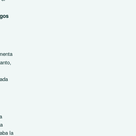
gos
menta
anto,
nada
a
la
aba la