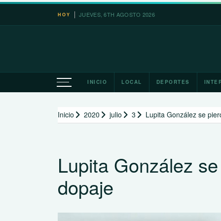
Saltar
JUEVES, 6TH AGOSTO 2026
Japón 
HOY
al
contenido
INICIO
LOCAL
DEPORTES
INTE
Inicio
2020
julio
3
Lupita González se pie
Lupita González se
dopaje