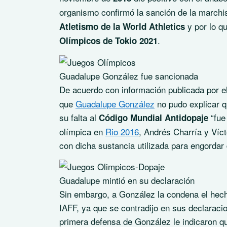
organismo confirmó la sanción de la marchi
y por lo qu
Atletismo de la World Athletics
.
Olímpicos de Tokio 2021
Guadalupe González fue sancionada
De acuerdo con información publicada por el
que
Guadalupe González
no pudo explicar qu
su falta al
“fue
Código Mundial Antidopaje
olímpica en
Rio 2016
, Andrés Charría y Víc
con dicha sustancia utilizada para engorda
Guadalupe mintió en su declaración
Sin embargo, a González la condena el hech
IAFF, ya que se contradijo en sus declaraci
primera defensa de González le indicaron qu