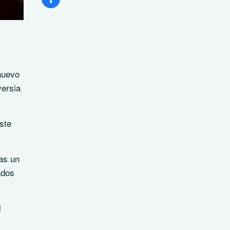
 nuevo
versia
ste
.
as un
ados
l
.