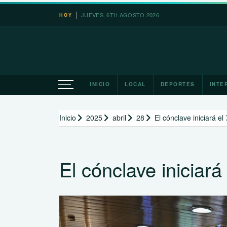
Saltar
JUEVES, 6TH AGOSTO 2026
HOY
al
contenido
INICIO
LOCAL
DEPORTES
INTE
Inicio
2025
abril
28
El cónclave iniciará e
El cónclave iniciar