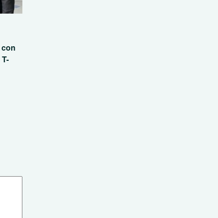
n con
 T-