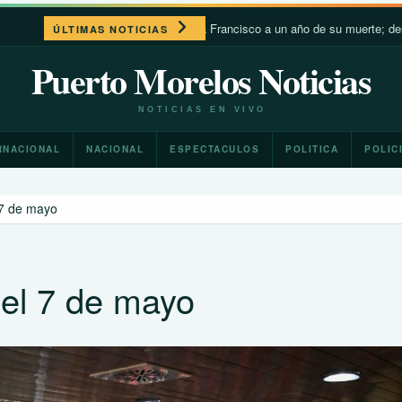
León XIV recuerda a Francisco a un año de su muerte; destaca su cer
ÚLTIMAS NOTICIAS
Puerto Morelos Noticias
NOTICIAS EN VIVO
RNACIONAL
NACIONAL
ESPECTACULOS
POLITICA
POLIC
l 7 de mayo
á el 7 de mayo