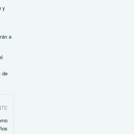
h y
irán a
el
s de
NTE
como
años