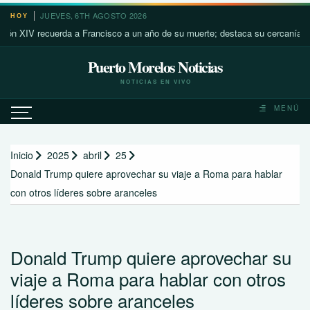
Saltar
JUEVES, 6TH AGOSTO 2026
HOY
al
V recuerda a Francisco a un año de su muerte; destaca su cercanía con los
contenido
Puerto Morelos Noticias
NOTICIAS EN VIVO
MENÚ
Inicio
2025
abril
25
Donald Trump quiere aprovechar su viaje a Roma para hablar
con otros líderes sobre aranceles
Donald Trump quiere aprovechar su
viaje a Roma para hablar con otros
líderes sobre aranceles